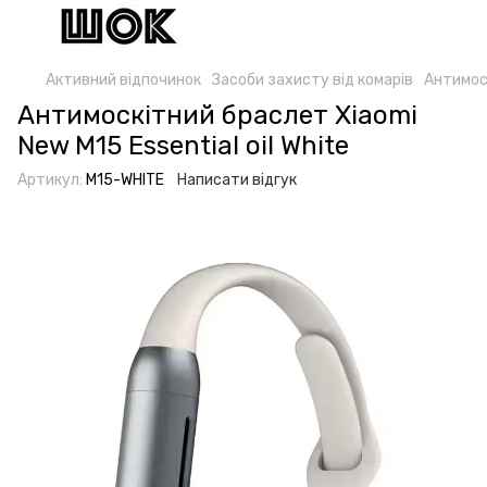
Активний відпочинок
Засоби захисту від комарів
Антимоск
Антимоскітний браслет Xiaomi
New M15 Essential oil White
Артикул:
M15-WHITE
Написати відгук