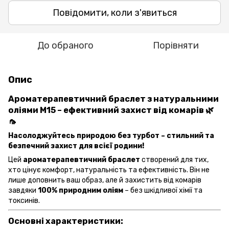
Повідомити, коли з'явиться
До обраного
Порівняти
Опис
Ароматерапевтичний браслет з натуральними
оліями M15 – ефективний захист від комарів
🌿
🦟
Насолоджуйтесь природою без турбот – стильний та
безпечний захист для всієї родини!
Цей
ароматерапевтичний браслет
створений для тих,
хто цінує комфорт, натуральність та ефективність. Він не
лише доповнить ваш образ, але й захистить від комарів
завдяки
100% природним оліям
– без шкідливої хімії та
токсинів.
Основні характеристики: