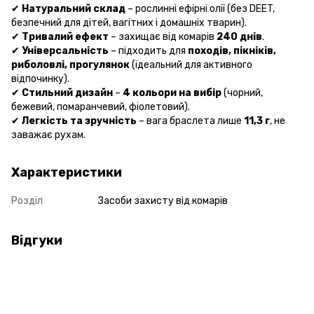
✔
Натуральний склад
– рослинні ефірні олії (без DEET,
безпечний для дітей, вагітних і домашніх тварин).
✔
Тривалий ефект
– захищає від комарів
240 днів
.
✔
Універсальність
– підходить для
походів, пікніків,
риболовлі, прогулянок
(ідеальний для активного
відпочинку).
✔
Стильний дизайн
–
4 кольори на вибір
(чорний,
бежевий, помаранчевий, фіолетовий).
✔
Легкість та зручність
– вага браслета лише
11,3 г
, не
заважає рухам.
Характеристики
Розділ
Засоби захисту від комарів
Відгуки