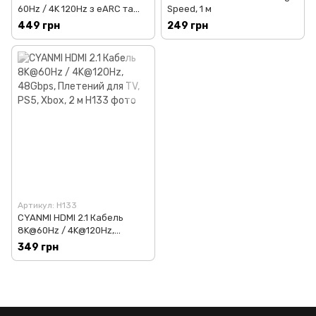
60Hz / 4K 120Hz з eARC та
Speed, 1 м
HDR10+, 1,5 м
449 грн
249 грн
Артикул: H133
CYANMI HDMI 2.1 Кабель
8K@60Hz / 4K@120Hz,
48Gbps, Плетений для TV,
349 грн
PS5, Xbox, 2 м