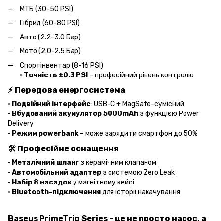
МТБ (30-50 PSI)
Гібрид (60-80 PSI)
Авто (2.2-3.0 Бар)
Мото (2.0-2.5 Бар)
Спортінвентар (8-16 PSI)
•
Точність ±0.3 PSI
– професійний рівень контролю
⚡
Передова енергосистема
•
Подвійний інтерфейс
: USB-C + MagSafe-сумісний
•
Вбудований акумулятор 5000mAh
з функцією Power
Delivery
•
Режим powerbank
– може зарядити смартфон до 50%
🛠️
Професійне оснащення
•
Металічний шланг
з керамічним клапаном
•
Автомобільний адаптер
з системою Zero Leak
•
Набір 8 насадок
у магнітному кейсі
•
Bluetooth-підключення
для історії накачування
Baseus PrimeTrip Series – це не просто насос, а