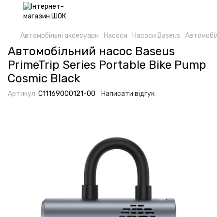
Автомобільні аксесуари
Насоси
Насоси Baseus
Автомобіл
Автомобільний насос Baseus
PrimeTrip Series Portable Bike Pump
Cosmic Black
Артикул:
C11169000121-00
Написати відгук