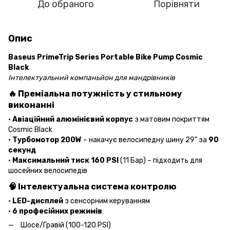
До обраного
Порівняти
Опис
Baseus PrimeTrip Series Portable Bike Pump Cosmic
Black
Інтелектуальний компаньйон для мандрівників
🔥
Преміальна потужність у стильному
виконанні
•
Авіаційний алюмінієвий корпус
з матовим покриттям
Cosmic Black
•
Турбомотор 200W
– накачує велосипедну шину 29" за
90
секунд
•
Максимальний тиск 160 PSI
(11 Бар) – підходить для
шосейних велосипедів
🧠
Інтелектуальна система контролю
•
LED-дисплей
з сенсорним керуванням
•
6 професійних режимів
:
Шосе/Гравій (100-120 PSI)