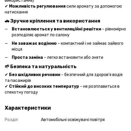
використання)
✔
Можливість регулювання
сили аромату за допомогою
натискання
🚗
Зручне кріплення та використання
Встановлюється у вентиляційні решітки
– рівномірно
розподіляє аромат по салону
Не заважає водінню
– компактний і не займає зайвого
місця
Проста заміна
– легко встановити або зняти
🌱
Безпека та натуральність
✔
Без шкідливих речовин
– безпечний для здоров’я водія
та пасажирів
✔
Стійкий до високих температур
– не розплавиться в
спекотну погоду
Характеристики
Розділ
Автомобільні освіжувачі повітря