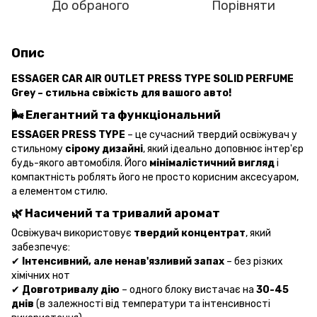
До обраного
Порівняти
Опис
ESSAGER CAR AIR OUTLET PRESS TYPE SOLID PERFUME
Grey – стильна свіжість для вашого авто!
🌬️
Елегантний та функціональний
ESSAGER PRESS TYPE
– це сучасний твердий освіжувач у
стильному
сірому дизайні
, який ідеально доповнює інтер'єр
будь-якого автомобіля. Його
мінімалістичний вигляд
і
компактність роблять його не просто корисним аксесуаром,
а елементом стилю.
🌿
Насичений та тривалий аромат
Освіжувач використовує
твердий концентрат
, який
забезпечує:
✔
Інтенсивний, але ненав'язливий запах
– без різких
хімічних нот
✔
Довготривалу дію
– одного блоку вистачає на
30-45
днів
(в залежності від температури та інтенсивності