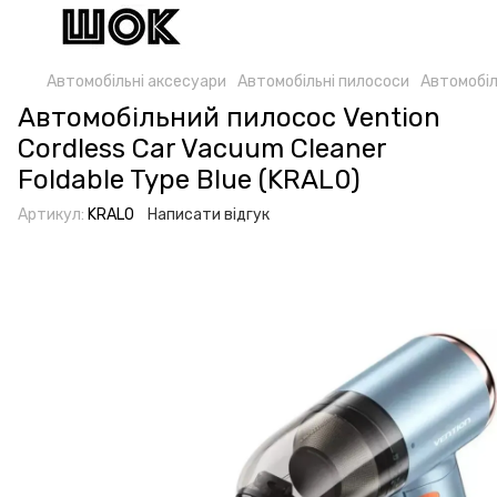
Автомобільні аксесуари
Автомобільні пилососи
Автомобіл
Автомобільний пилосос Vention
Cordless Car Vacuum Cleaner
Foldable Type Blue (KRAL0)
Артикул:
KRAL0
Написати відгук