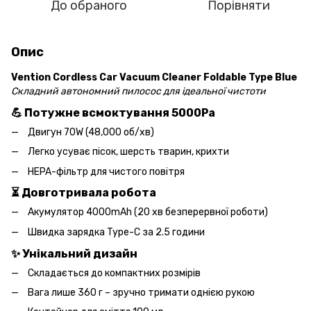
До обраного
Порівняти
Опис
Vention Cordless Car Vacuum Cleaner Foldable Type Blue
Складний автономний пилосос для ідеальної чистоти
💪
Потужне всмоктування 5000Pa
Двигун 70W (48,000 об/хв)
Легко усуває пісок, шерсть тварин, крихти
HEPA-фільтр для чистого повітря
⏳
Довготривала робота
Акумулятор 4000mAh (20 хв безперервної роботи)
Швидка зарядка Type-C за 2.5 години
✨
Унікальний дизайн
Складається до компактних розмірів
Вага лише 360 г – зручно тримати однією рукою