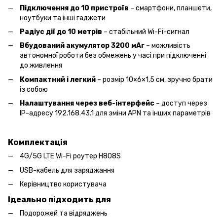
Підключення до 10 пристроїв
– смартфони, планшети,
ноутбуки та інші гаджети
Радіус дії до 10 метрів
– стабільний Wi-Fi-сигнал
Вбудований акумулятор 3200 мАг
– можливість
автономної роботи без обмежень у часі при підключенні
до живлення
Компактний і легкий
– розмір 10×6×1,5 см, зручно брати
із собою
Налаштування через веб-інтерфейс
– доступ через
IP-адресу 192.168.43.1 для зміни APN та інших параметрів
Комплектація
4G/5G LTE Wi-Fi роутер H808S
USB-кабель для заряджання
Керівництво користувача
Ідеально підходить для
Подорожей та відряджень