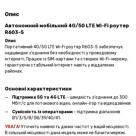
Опис
Автономний мобільний 4G/5G LTE Wi-Fi роутер
R603-5
Опис
Портативний 4G/5G LTE Wi-Fi роутер R603-5 забезпечує
надшвидке з'єднання без необхідності у проводовому
інтернеті. Працює із SIM-картами та створює Wi-Fi-мережу,
гарантуючи стабільний інтернет навіть у віддалених
районах.
Основні характеристики
Підтримка 5G та 4G LTE
– швидкість з'єднання до 300
Мбіт/с для потокового відео, онлайн-ігор та відеодзвінків
Сумісність із операторами
– підтримка діапазонів
B1/3/5/8/38/39/40/41.
УВАГА
! Уточніть наявність даних частот у вашій місцевості.
В сільській місцевості дана модель може не бачити мережі.