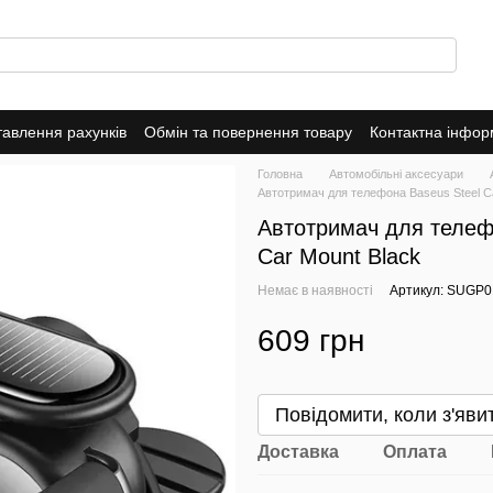
тавлення рахунків
Обмін та повернення товару
Контактна інфор
о магазин
Головна
Автомобільні аксесуари
Автотримач для телефона Baseus Steel Can
Автотримач для телефо
Car Mount Black
Немає в наявності
Артикул: SUGP
609 грн
Повідомити, коли з'яви
Доставка
Оплата