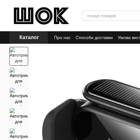
Перейти до основного контенту
Каталог
Про нас
Способи доставки
Умова вис
Політика конфіденційності
Відгуки пр