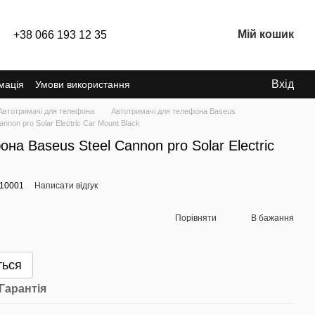
Мій кошик
+38 066 193 12 35
Вхід
мація
Умови використання
Автотримачі для телефона
Автотримачі для телефона Baseus
non pro Solar Electric Car Mount Black
на Baseus Steel Cannon pro Solar Electric
010001
Написати відгук
Порівняти
В бажання
ться
Гарантія