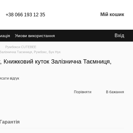
Мій кошик
+38 066 193 12 35
Вхід
мація
Умови використання
Румбокси CUTEBEE
 Залізнична Таємниця, Румбокс, Бук Нук
y, Книжковий куток Залізнична Таємниця,
сати відгук
Порівняти
В бажання
Гарантія