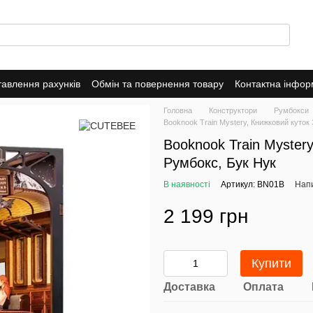
тавлення рахунків
Обмін та повернення товару
Контактна інфор
о магазин
Головна
Конструктори
Румбокси
Booknook Train Mystery, Книжковий куток
Booknook Train Myster
Румбокс, Бук Нук
В наявності
Артикул: BN01B
Напи
2 199 грн
Купити
Доставка
Оплата