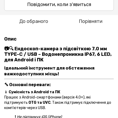
Повідомити, коли з'явиться
До обраного
Порівняти
Опис
📷🔍
Ендоскоп-камера з підсвіткою 7.0 мм
TYPE-C / USB – Водонепроникна IP67, 6 LED,
для Android і ПК
Ідеальний інструмент для обстеження
важкодоступних місць!
🔧
Основні переваги
:
📱
Сумісність з Android та ПК
Працює з Android-смартфонами (версія 4.0+), які
підтримують
OTG та UVC
. Також підтримує підключення до
комп’ютерів через USB.
❗
Не підтримує iOS (iPhone)