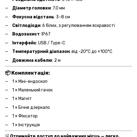
Діаметр головки
: 7.0 мм
Фокусна відстань
: 3–8 см
Світлодіоди
: 6 білих, з регулюванням яскравості
Водозахист
: IP67
Інтерфейс
: USB / Type-C
Температурний діапазон
: від -20°C до +100°C
Довжина кабелю
: 2 м
📦
Комплектація
:
1 × Міні-ендоскоп
1 × Маленький гачок
1 × Магніт
1 × Бічне дзеркало
1 × Фіксатор
1 × Інструкція
🛒
Отримайте доступ до найважчих місць — легко,