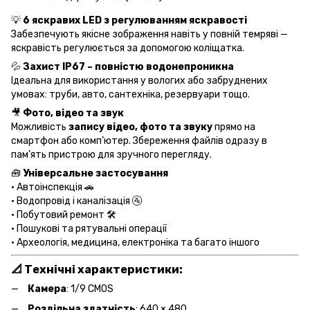
💡
6 яскравих LED з регулюванням яскравості
Забезпечують якісне зображення навіть у повній темряві —
яскравість регулюється за допомогою коліщатка.
💦
Захист IP67 – повністю водонепроникна
Ідеальна для використання у вологих або забруднених
умовах: труби, авто, сантехніка, резервуари тощо.
🎥
Фото, відео та звук
Можливість
запису відео, фото та звуку
прямо на
смартфон або комп’ютер. Збереження файлів одразу в
пам’ять пристрою для зручного перегляду.
🧰
Універсальне застосування
• Автоінспекція 🚗
• Водопровід і каналізація 🚰
• Побутовий ремонт 🛠️
• Пошукові та рятувальні операції
• Археологія, медицина, електроніка та багато іншого
📐
Технічні характеристики
:
Камера
: 1/9 CMOS
Роздільна здатність
: 640 × 480