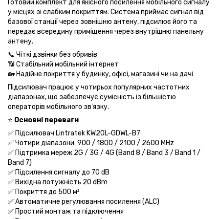
Готовий комплект для якісного посилення мобільного сигналу
у місцях зі слабким покриттям. Система приймає сигнал від
базової станції через зовнішню антену, підсилює його та
передає всередину приміщення через внутрішню панельну
антену.
📞 Чіткі дзвінки без обривів
📶 Стабільний мобільний інтернет
🏡 Надійне покриття у будинку, офісі, магазині чи на дачі
Підсилювач працює у чотирьох популярних частотних
діапазонах, що забезпечує сумісність із більшістю
операторів мобільного зв'язку.
⭐
Основні переваги
✅ Підсилювач Lintratek KW20L-GDWL-B7
✅ Чотири діапазони: 900 / 1800 / 2100 / 2600 MHz
✅ Підтримка мереж 2G / 3G / 4G (Band 8 / Band 3 / Band 1 /
Band 7)
✅ Підсилення сигналу до 70 dB
✅ Вихідна потужність 20 dBm
✅ Покриття до 500 м²
✅ Автоматичне регулювання посилення (ALC)
✅ Простий монтаж та підключення