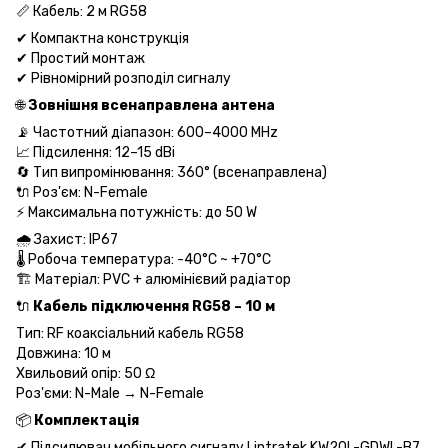
📏 Кабель: 2 м RG58
✔ Компактна конструкція
✔ Простий монтаж
✔ Рівномірний розподіл сигналу
🌐
Зовнішня всенаправлена антена
📡 Частотний діапазон: 600–4000 MHz
📈 Підсилення: 12–15 dBi
🔄 Тип випромінювання: 360° (всенаправлена)
🔌 Роз'єм: N-Female
⚡ Максимальна потужність: до 50 W
🌧 Захист: IP67
🌡 Робоча температура: -40°C ~ +70°C
🏗 Матеріал: PVC + алюмінієвий радіатор
🔌
Кабель підключення RG58 – 10 м
Тип: RF коаксіальний кабель RG58
Довжина: 10 м
Хвильовий опір: 50 Ω
Роз'єми: N-Male → N-Female
📦
Комплектація
✔ Підсилювач мобільного сигналу Lintratek KW20L-GDWL-B7