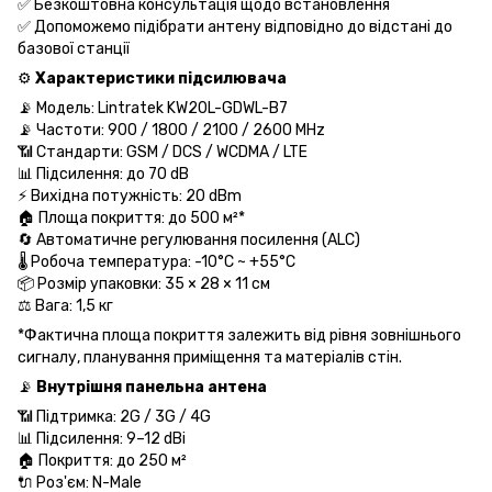
✅ Безкоштовна консультація щодо встановлення
✅ Допоможемо підібрати антену відповідно до відстані до
базової станції
⚙️
Характеристики підсилювача
📡 Модель: Lintratek KW20L-GDWL-B7
📡 Частоти: 900 / 1800 / 2100 / 2600 MHz
📶 Стандарти: GSM / DCS / WCDMA / LTE
📊 Підсилення: до 70 dB
⚡ Вихідна потужність: 20 dBm
🏠 Площа покриття: до 500 м²*
🔄 Автоматичне регулювання посилення (ALC)
🌡 Робоча температура: -10°C ~ +55°C
📦 Розмір упаковки: 35 × 28 × 11 см
⚖️ Вага: 1,5 кг
*Фактична площа покриття залежить від рівня зовнішнього
сигналу, планування приміщення та матеріалів стін.
📡
Внутрішня панельна антена
📶 Підтримка: 2G / 3G / 4G
📊 Підсилення: 9–12 dBi
🏠 Покриття: до 250 м²
🔌 Роз'єм: N-Male