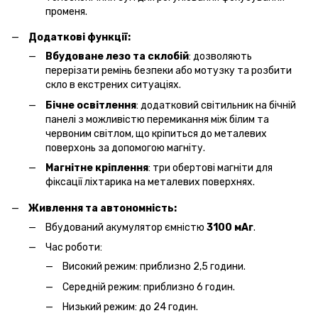
променя.​
Додаткові функції:
Вбудоване лезо та склобій
: дозволяють
перерізати ремінь безпеки або мотузку та розбити
скло в екстрених ситуаціях.​
Бічне освітлення
: додатковий світильник на бічній
панелі з можливістю перемикання між білим та
червоним світлом, що кріпиться до металевих
поверхонь за допомогою магніту.​
Магнітне кріплення
: три обертові магніти для
фіксації ліхтарика на металевих поверхнях.​
Живлення та автономність:
Вбудований акумулятор ємністю
3100 мАг
.​
Час роботи:​
Високий режим: приблизно 2,5 години.
Середній режим: приблизно 6 годин.
Низький режим: до 24 годин.