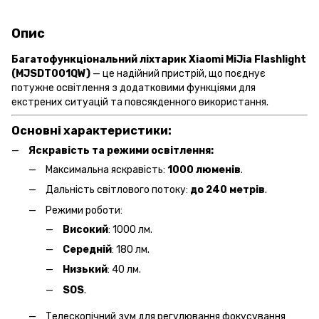
Опис
Багатофункціональний ліхтарик Xiaomi MiJia Flashlight
(MJSDT001QW)
— це надійний пристрій, що поєднує
потужне освітлення з додатковими функціями для
екстрених ситуацій та повсякденного використання.​
Основні характеристики:
Яскравість та режими освітлення:
Максимальна яскравість:
1000 люменів
.​
Дальність світлового потоку:
до 240 метрів
.​
Режими роботи:​
Високий
: 1000 лм.
Середній
: 180 лм.
Низький
: 40 лм.
SOS
.
Телескопічний зум для регулювання фокусування