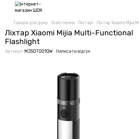
Товари для дому
Освітлення
Ліхтарі
Ліхтар Xiaomi Mijia M
Ліхтар Xiaomi Mijia Multi-Functional
Flashlight
Артикул:
MJSDT001QW
Написати відгук