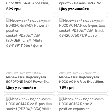
Orico XCS-3A3U 3 розетки, 3
пристрій Baseus GaN3 Pro
USB 1,5м white
Desktop Powerstrip
599 грн
Ціну уточнюйте
AC+2U+2C 100W EU Black
(With Mini White Cable Type-C
to Type-C 100W(20V/5A) 1m
Black）
Артикул: 6941991116667
Артикул: 6942007607179
Мережевий подовжувач
Мережевий подовжувач
BOROFONE BAC9 Power 3-
HOCO AC14A Rico 5-position
position socket(PD20W/1C3A)
socket(PD30W/1C3A) Black
Ціну уточнюйте
789 грн
(EU/GER)(L=3M) White