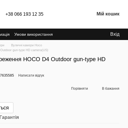
Мій кошик
+38 066 193 12 35
Вхід
мація
Умови використання
ери
Вуличні камери Hoco
Outdoor gun-type HD camera(US)
ереження HOCO D4 Outdoor gun-type HD
07635585
Написати відгук
Порівняти
В бажання
ться
Гарантія