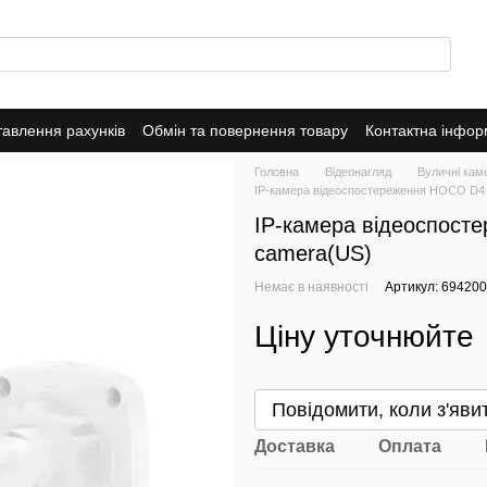
тавлення рахунків
Обмін та повернення товару
Контактна інфор
о магазин
Головна
Відеонагляд
Вуличні кам
IP-камера відеоспостереження HOCO D4 
IP-камера відеоспост
camera(US)
Немає в наявності
Артикул: 69420
Ціну уточнюйте
Повідомити, коли з'яви
Доставка
Оплата