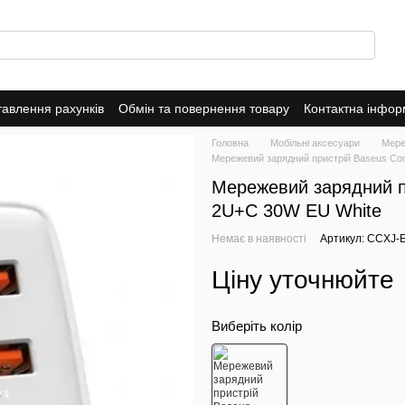
тавлення рахунків
Обмін та повернення товару
Контактна інфор
о магазин
Головна
Мобільні аксесуари
Мере
Мережевий зарядний пристрій Baseus Co
Мережевий зарядний п
2U+C 30W EU White
Немає в наявності
Артикул: CCXJ-
Ціну уточнюйте
Виберіть колір