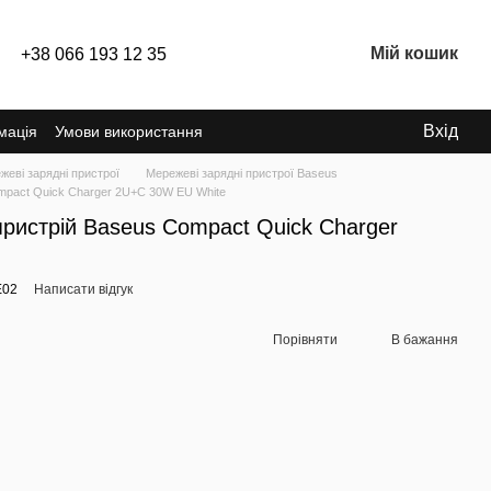
Мій кошик
+38 066 193 12 35
Вхід
мація
Умови використання
жеві зарядні пристрої
Мережеві зарядні пристрої Baseus
mpact Quick Charger 2U+C 30W EU White
ристрій Baseus Compact Quick Charger
E02
Написати відгук
Порівняти
В бажання