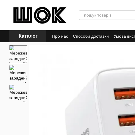
Перейти до основного контенту
Каталог
Про нас
Способи доставки
Умова вис
Політика конфіденційності
Відгуки пр