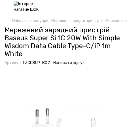
Мобільні аксесуари
Мережеві зарядні пристрої
Мережеві з
Мережевий зарядний пристрій
Baseus Super Si 1C 20W With Simple
Wisdom Data Cable Type-C/iP 1m
White
Артикул:
TZCCSUP-B02
Написати відгук