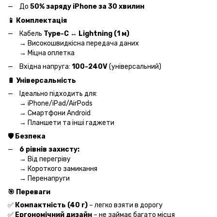
До
50% заряду iPhone за 30 хвилин
📱 Комплектація
Кабель
Type-C ↔ Lightning (1 м)
→ Високошвидкісна передача даних
→ Міцна оплетка
Вхідна напруга:
100-240V
(універсальний)
🔋 Універсальність
Ідеально підходить для:
→ iPhone/iPad/AirPods
→ Смартфони Android
→ Планшети та інші гаджети
🛡️ Безпека
6 рівнів захисту:
→ Від перегріву
→ Короткого замикання
→ Перенапруги
🎯 Переваги
✅
Компактність (40 г)
– легко взяти в дорогу
✅
Ергономічний дизайн
– не займає багато місця