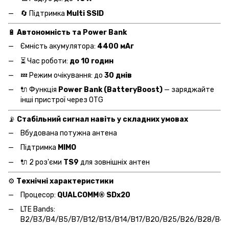
🔄 Підтримка
Multi SSID
🔋
Автономність та Power Bank
Ємність акумулятора:
4400 мАг
⏳ Час роботи:
до 10 годин
💤 Режим очікування: до
30 днів
🔌 Функція
Power Bank (BatteryBoost)
— заряджайте
інші пристрої через OTG
📡
Стабільний сигнал навіть у складних умовах
Вбудована потужна антена
Підтримка
MIMO
🔌 2 роз'єми
TS9
для зовнішніх антен
⚙️
Технічні характеристики
Процесор:
QUALCOMM® SDx20
LTE Bands:
B2/B3/B4/B5/B7/B12/B13/B14/B17/B20/B25/B26/B28/B4