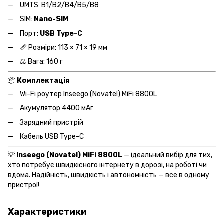
UMTS: B1/B2/B4/B5/B8
SIM:
Nano-SIM
Порт:
USB Type-C
📏 Розміри: 113 × 71 × 19 мм
⚖️ Вага: 160 г
📦
Комплектація
Wi-Fi роутер Inseego (Novatel) MiFi 8800L
Акумулятор 4400 мАг
Зарядний пристрій
Кабель USB Type-C
💡
Inseego (Novatel) MiFi 8800L
— ідеальний вибір для тих,
хто потребує швидкісного інтернету в дорозі, на роботі чи
вдома. Надійність, швидкість і автономність — все в одному
пристрої!
Характеристики