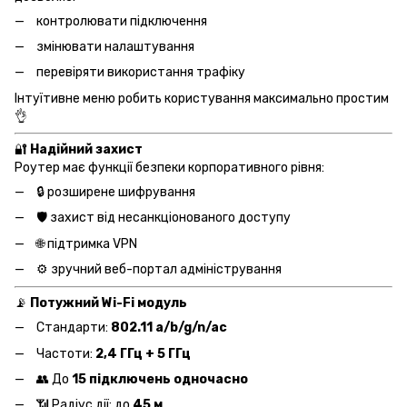
контролювати підключення
змінювати налаштування
перевіряти використання трафіку
Інтуїтивне меню робить користування максимально простим
👌
🔐
Надійний захист
Роутер має функції безпеки корпоративного рівня:
🔒 розширене шифрування
🛡️ захист від несанкціонованого доступу
🌐 підтримка VPN
⚙️ зручний веб-портал адміністрування
📡
Потужний Wi-Fi модуль
Стандарти:
802.11 a/b/g/n/ac
Частоти:
2,4 ГГц + 5 ГГц
👥 До
15 підключень одночасно
📶 Радіус дії: до
45 м