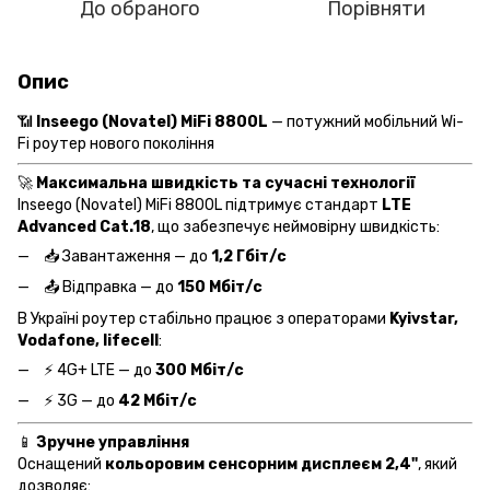
До обраного
Порівняти
Опис
📶
Inseego (Novatel) MiFi 8800L
— потужний мобільний Wi-
Fi роутер нового покоління
🚀
Максимальна швидкість та сучасні технології
Inseego (Novatel) MiFi 8800L підтримує стандарт
LTE
Advanced Cat.18
, що забезпечує неймовірну швидкість:
📥 Завантаження — до
1,2 Гбіт/с
📤 Відправка — до
150 Мбіт/с
В Україні роутер стабільно працює з операторами
Kyivstar,
Vodafone, lifecell
:
⚡ 4G+ LTE — до
300 Мбіт/с
⚡ 3G — до
42 Мбіт/с
📱
Зручне управління
Оснащений
кольоровим сенсорним дисплеєм 2,4"
, який
дозволяє: