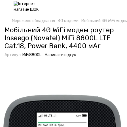
Мережеве обладнання
4G модеми
Мобільний 4G WiFi модем
Мобільний 4G WiFi модем роутер
Inseego (Novatel) MiFi 8800L LTE
Cat.18, Power Bank, 4400 мАг
Артикул:
MiFi8800L
Написати відгук