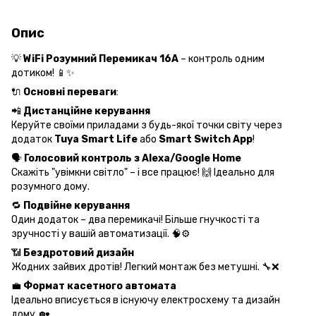
Опис
💡
WiFi Розумний Перемикач 16A
– контроль одним
дотиком! 📱✨
🔌
Основні переваги
:
📲
Дистанційне керування
Керуйте своїми приладами з будь-якої точки світу через
додаток
Tuya Smart Life
або
Smart Switch App
!
🗣️
Голосовий контроль з Alexa/Google Home
Скажіть "увімкни світло" – і все працює! 🙌 Ідеально для
розумного дому.
🔁
Подвійне керування
Один додаток – два перемикачі! Більше гнучкості та
зручності у вашій автоматизації. 🧠⚙️
📶
Бездротовий дизайн
Жодних зайвих дротів! Легкий монтаж без метушні. 🔧❌
💼
Формат касетного автомата
Ідеально вписується в існуючу електросхему та дизайн
дому. 🏡