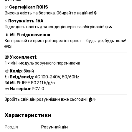
✅
Сертифікат ROHS
Висока якість та безпека. Обирайте надійне! 🔒
⚡
Потужність 16A
Підходить навіть для кондиціонерів та обігрівачів! ❄️🔥
📡
Wi-Fi підключення
Контролюйте пристрої через інтернет – будь-де, будь-коли!
🌐📶
🎁
У комплекті
:
1 × міні-модуль розумного перемикача
🎨
Колір
: білий
🔌
Вхід/вихід
: AC 100-240V, 50/60Hz
📶
Wi-Fi
: IEEE 802.11 b/g/n
🧱
Матеріал
: PCV-0
Зробіть свій дім розумнішим вже сьогодні! 🏠✨
Характеристики
Розділ
Розумний дім