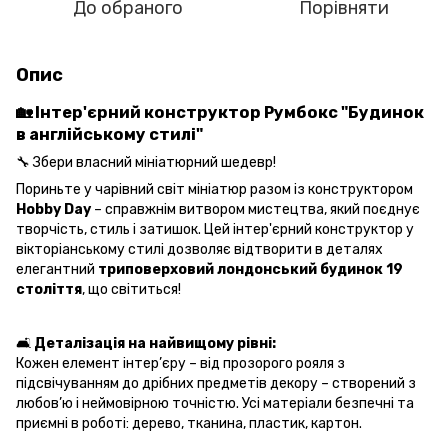
До обраного
Порівняти
Опис
🏡 Інтер'єрний конструктор
Румбокс "Будинок
в англійському стилі"
🔧 Збери власний мініатюрний шедевр!
Пориньте у чарівний світ мініатюр разом із конструктором
Hobby Day
– справжнім витвором мистецтва, який поєднує
творчість, стиль і затишок. Цей інтер'єрний конструктор у
вікторіанському стилі дозволяє відтворити в деталях
елегантний
триповерховий лондонський будинок 19
століття
, що світиться!
🛋️
Деталізація на найвищому рівні:
Кожен елемент інтер’єру – від прозорого рояля з
підсвічуванням до дрібних предметів декору – створений з
любов’ю і неймовірною точністю. Усі матеріали безпечні та
приємні в роботі: дерево, тканина, пластик, картон.