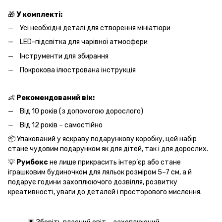
🎁
У комплекті:
Усі необхідні деталі для створення мініатюри
LED-підсвітка для чарівної атмосфери
Інструменти для збирання
Покрокова ілюстрована інструкція
👶
Рекомендований вік:
Від 10 років (з допомогою дорослого)
Від 12 років – самостійно
📦 Упакований у яскраву подарункову коробку, цей набір
стане чудовим подарунком як для дітей, так і для дорослих.
💡
Румбокс
не лише прикрасить інтер’єр або стане
іграшковим будиночком для ляльок розміром 5–7 см, а й
подарує години захоплюючого дозвілля, розвитку
креативності, уваги до деталей і просторового мислення.