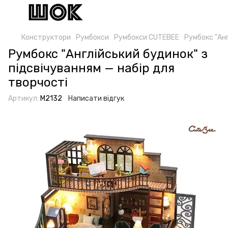
Конструктори
Румбокси
Румбокси CUTEBEE
Румбокс "Анг
Румбокс "Англійський будинок" з
підсвічуванням — набір для
творчості
Артикул:
M2132
Написати відгук