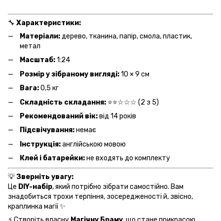
🔧
Характеристики:
Матеріали:
дерево, тканина, папір, смола, пластик,
метал
Масштаб:
1:24
Розмір у зібраному вигляді:
10 × 9 см
Вага:
0,5 кг
Складність складання:
⭐⭐☆☆☆ (2 з 5)
Рекомендований вік:
від 14 років
Підсвічування:
немає
Інструкція:
англійською мовою
Клей і батарейки:
не входять до комплекту
💡
Зверніть увагу:
Це
DIY-набір
, який потрібно зібрати самостійно. Вам
знадобиться трохи терпіння, зосередженості й, звісно,
краплинка магії ✨
⚡ Створіть власну
Магічну Браму
, що стане прикрасою