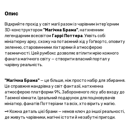
Опис
Відкрийте прохід у світ магії разом із чарівним інтер’єрним
3D-конструктором
"Магічна Брама"
, натхненним
легендарним всесвітом
Гаррі Поттера
. Уявіть собі
мініатюрну арку, схожу на потаємний хід у Гоґвортс, оповиту
зеленню, старовинними ліхтарями й атмосферою
таємничості. Цей румбокс дозволяє втілити мрію кожного
фаната магічного світу — створити власний портал у
чарівну реальність.
"Магічна Брама"
— це більше, ніж просто набір для збирання.
Це справжня мандрівка у світ фантазії, натхненна
атмосферою платформи 9¾, Забороненого лісу або входу до
Таємної кімнати. Ідеальний подарунок для поціновувачів
мініатюр, фанатів Поттеріани та всіх, хто вірить у магію.
🗝 Кожна деталь цієї брами — немов ключ до іншої реальності,
де живуть чарівники, магічні істоти й незабутні пригоди.