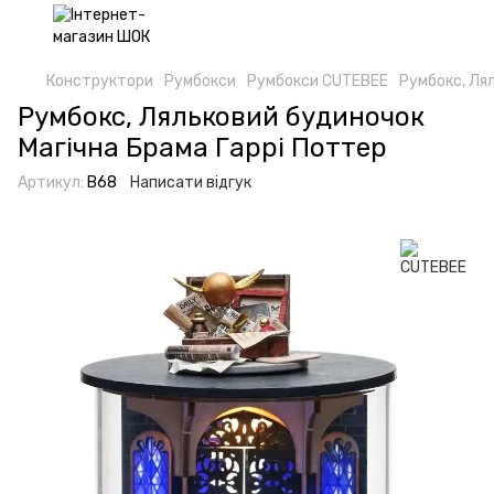
Конструктори
Румбокси
Румбокси CUTEBEE
Румбокс, Ля
Румбокс, Ляльковий будиночок
Магічна Брама Гаррі Поттер
Артикул:
B68
Написати відгук