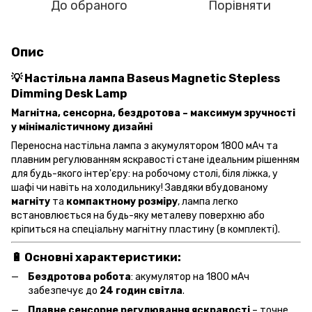
До обраного
Порівняти
Опис
💡
Настільна лампа Baseus Magnetic Stepless
Dimming Desk Lamp
Магнітна, сенсорна, бездротова – максимум зручності
у мінімалістичному дизайні
Переносна настільна лампа з акумулятором 1800 мАч та
плавним регулюванням яскравості стане ідеальним рішенням
для будь-якого інтер'єру: на робочому столі, біля ліжка, у
шафі чи навіть на холодильнику! Завдяки вбудованому
магніту
та
компактному розміру
, лампа легко
встановлюється на будь-яку металеву поверхню або
кріпиться на спеціальну магнітну пластину (в комплекті).
🔋
Основні характеристики:
Бездротова робота
: акумулятор на 1800 мАч
забезпечує до
24 годин світла
.
Плавне сенсорне регулювання яскравості
– точне