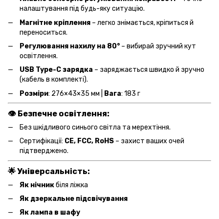
налаштування під будь-яку ситуацію.
Магнітне кріплення
– легко знімається, кріпиться й
переноситься.
Регулювання нахилу на 80°
– вибирай зручний кут
освітлення.
USB Type-C зарядка
– заряджається швидко й зручно
(кабель в комплекті).
Розміри
: 276×43×35 мм |
Вага
: 183 г
👁 Безпечне освітлення:
Без шкідливого синього світла та мерехтіння.
Сертифікації:
CE, FCC, RoHS
– захист ваших очей
підтверджено.
🌟 Універсальність:
Як нічник
біля ліжка
Як дзеркальне підсвічування
Як лампа в шафу