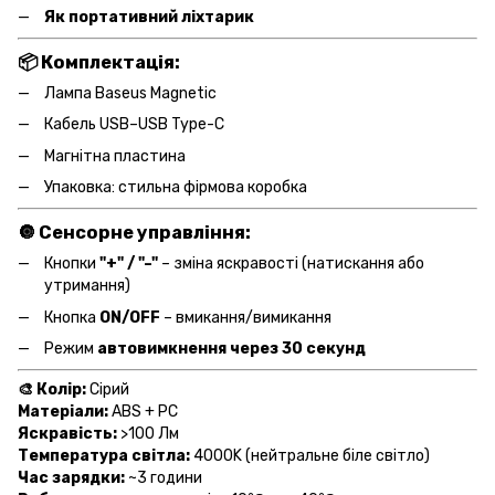
Як портативний ліхтарик
📦 Комплектація:
Лампа Baseus Magnetic
Кабель USB–USB Type-C
Магнітна пластина
Упаковка: стильна фірмова коробка
🔘 Сенсорне управління:
Кнопки
"+" / "–"
– зміна яскравості (натискання або
утримання)
Кнопка
ON/OFF
– вмикання/вимикання
Режим
автовимкнення через 30 секунд
🎨 Колір:
Сірий
Матеріали:
ABS + PC
Яскравість:
>100 Лм
Температура світла:
4000K (нейтральне біле світло)
Час зарядки:
~3 години