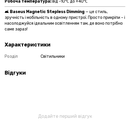
Робоча температура:
від -10℃ до +40℃
🛋
Baseus Magnetic Stepless Dimming
— це стиль,
зручність і мобільність в одному пристрої. Просто прикріпи – і
насолоджуйся ідеальним освітленням там, де воно потрібно
саме зараз!
Характеристики
Розділ
Світильники
Відгуки
Додайте перший відгук