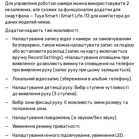
Для управління роботою камери можна використовувати 2
незалежних, але схожих за функціоналом додатки для
смартфона — Tuya Smart і Smart Life. ПЗ для комп'ютера до
даних моделей немає.
Додатки надають такі можливості:
Налаштування запису відео з камери: за замовчуванням
безперервно, також можна налаштувати запис за подією
або встановити розклад (запис на карту включається
вручну Record Settings). «Налаштування оповіщень при
виявленні» дозволяють вимкнути сповіщення на телефон
при виявленні руху (запис руху при цьому залишається).
Локальний відеозапис (збереження в альбомі телефону).
Налаштування детекції руху. Вибір ступеня чутливості
до виявлення руху (3 ступеня).
Вибір зони фіксації руху. Є можливість зміни розміру та
положення зони.
Налаштування повідомлень (зі звуком/без звуку).
Увімкнення режиму приватності.
Налаштування нічного підсвічування, увімкнення LED.