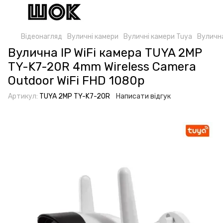
Відеонагляд
Вуличні камери
Вуличні камери Tuya
Вулична
Вулична IP WiFi камера TUYA 2MP
TY-K7-20R 4mm Wireless Camera
Outdoor WiFi FHD 1080p
Артикул:
TUYA 2MP TY-K7-20R
Написати відгук