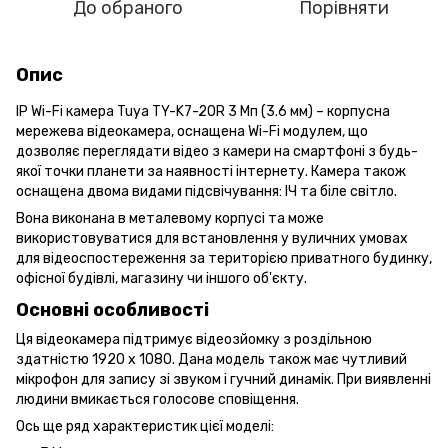
До обраного
Порівняти
Опис
IP Wi-Fi камера Tuya TY-K7-20R 3 Мп (3.6 мм) – корпусна
мережева відеокамера, оснащена Wi-Fi модулем, що
дозволяє переглядати відео з камери на смартфоні з будь-
якої точки планети за наявності інтернету. Камера також
оснащена двома видами підсвічування: ІЧ та біле світло.
Вона виконана в металевому корпусі та може
використовуватися для встановлення у вуличних умовах
для відеоспостереження за територією приватного будинку,
офісної будівлі, магазину чи іншого об'єкту.
Основні особливості
Ця відеокамера підтримує відеозйомку з роздільною
здатністю 1920 x 1080. Дана модель також має чутливий
мікрофон для запису зі звуком і гучний динамік. При виявленні
людини вмикається голосове сповіщення.
Ось ще ряд характеристик цієї моделі: