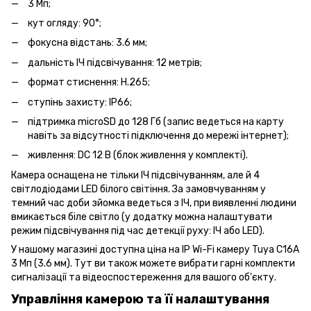
3 Мп;
кут огляду: 90°;
фокусна відстань: 3.6 мм;
дальність ІЧ підсвічування: 12 метрів;
формат стиснення: H.265;
ступінь захисту: IP66;
підтримка microSD до 128 Гб (запис ведеться на карту
навіть за відсутності підключення до мережі інтернет);
живлення: DC 12 В (блок живлення у комплекті).
Камера оснащена не тільки ІЧ підсвічуванням, але й 4
світлодіодами LED білого світіння. За замовчуванням у
темний час доби зйомка ведеться з ІЧ, при виявленні людини
вмикається біле світло (у додатку можна налаштувати
режим підсвічування під час детекції руху: ІЧ або LED).
У нашому магазині доступна ціна на IP Wi-Fi камеру Tuya C16A
3 Мп (3.6 мм). Тут ви також можете вибрати гарні комплекти
сигналізації та відеоспостереження для вашого об'єкту.
Управління камерою та її налаштування