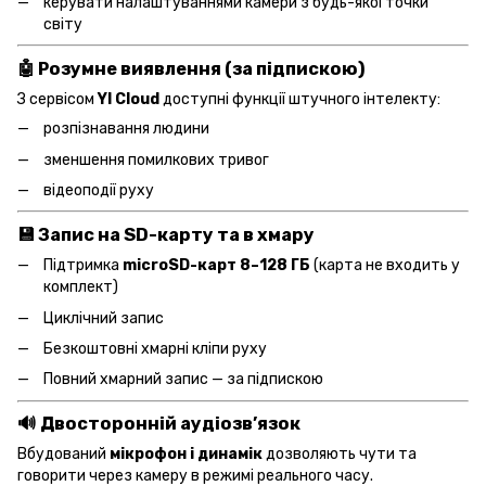
керувати налаштуваннями камери з будь-якої точки
світу
🤖 Розумне виявлення (за підпискою)
З сервісом
YI Cloud
доступні функції штучного інтелекту:
розпізнавання людини
зменшення помилкових тривог
відеоподії руху
💾 Запис на SD-карту та в хмару
Підтримка
microSD-карт 8–128 ГБ
(карта не входить у
комплект)
Циклічний запис
Безкоштовні хмарні кліпи руху
Повний хмарний запис — за підпискою
🔊 Двосторонній аудіозв’язок
Вбудований
мікрофон і динамік
дозволяють чути та
говорити через камеру в режимі реального часу.