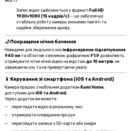
якості.
Запис відео здійснюється у форматі
Full HD
1920×1080 (15 кадрів/с)
— це забезпечує
стабільну роботу камери, економію пам’яті та
надійне збереження архіву.
🌙 Покращене нічне бачення
Невидиме для людського ока
інфрачервоне підсвічування
940 нм
та об’єктив з великою діафрагмою
F1.9
дозволяють
отримувати чітке нічне відео на відстані
до 10 метрів
, не
заважаючи сну та не привертаючи уваги.
📱 Керування зі смартфона (iOS та Android)
Камера працює з мобільним додатком
Kami Home
,
доступним для
iOS та Android
.
Через додаток ви можете:
переглядати відео в реальному часі
отримувати сповіщення про рух
переглядати записи з SD-карти або хмари