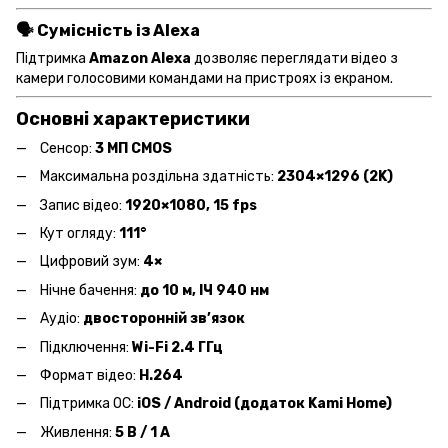
🗣 Сумісність із Alexa
Підтримка
Amazon Alexa
дозволяє переглядати відео з
камери голосовими командами на пристроях із екраном.
Основні характеристики
Сенсор:
3 МП CMOS
Максимальна роздільна здатність:
2304×1296 (2K)
Запис відео:
1920×1080, 15 fps
Кут огляду:
111°
Цифровий зум:
4×
Нічне бачення:
до 10 м, ІЧ 940 нм
Аудіо:
двосторонній зв’язок
Підключення:
Wi-Fi 2.4 ГГц
Формат відео:
H.264
Підтримка ОС:
iOS / Android (додаток Kami Home)
Живлення:
5 В / 1 А