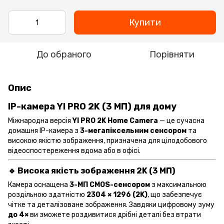
Купити
До обраного
Порівняти
Опис
IP-камера YI PRO 2K (3 МП) для дому
Міжнародна версія
YI PRO 2K Home Camera
— це сучасна
домашня IP-камера з
3-мегапіксельним сенсором
та
високою якістю зображення, призначена для цілодобового
відеоспостереження вдома або в офісі.
🔹 Висока якість зображення 2K (3 МП)
Камера оснащена
3-МП CMOS-сенсором
з максимальною
роздільною здатністю
2304 × 1296 (2K)
, що забезпечує
чітке та деталізоване зображення. Завдяки цифровому зуму
до 4×
ви зможете роздивитися дрібні деталі без втрати