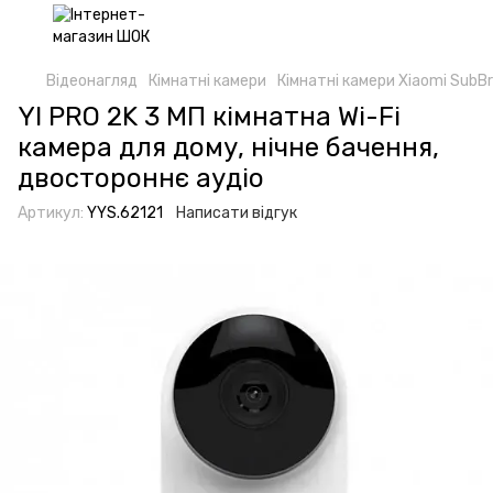
Відеонагляд
Кімнатні камери
Кімнатні камери Xiaomi SubB
YI PRO 2K 3 МП кімнатна Wi-Fi
камера для дому, нічне бачення,
двостороннє аудіо
Артикул:
YYS.62121
Написати відгук