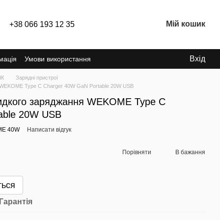
Мій кошик
+38 066 193 12 35
Вхід
мація
Умови використання
ПК
Зарядні пристрої
я WEKOME Type C Charger 40W GaN Portable 20W USB
видкого заряджання WEKOME Type C
able 20W USB
ME 40W
Написати відгук
Порівняти
В бажання
ться
Гарантія