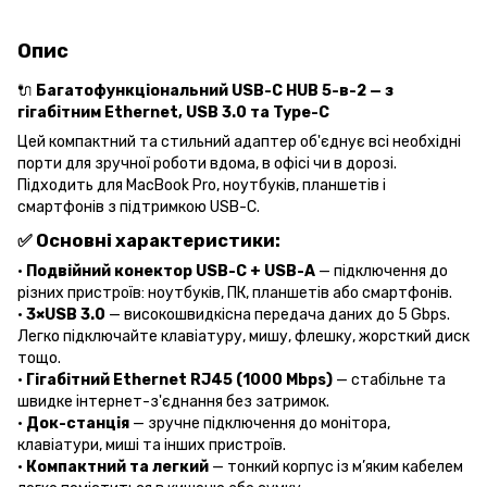
Опис
🔌
Багатофункціональний USB-C HUB 5-в-2 — з
гігабітним Ethernet, USB 3.0 та Type-C
Цей компактний та стильний адаптер об'єднує всі необхідні
порти для зручної роботи вдома, в офісі чи в дорозі.
Підходить для MacBook Pro, ноутбуків, планшетів і
смартфонів з підтримкою USB-C.
✅ Основні характеристики:
•
Подвійний конектор USB-C + USB-A
— підключення до
різних пристроїв: ноутбуків, ПК, планшетів або смартфонів.
•
3×USB 3.0
— високошвидкісна передача даних до 5 Gbps.
Легко підключайте клавіатуру, мишу, флешку, жорсткий диск
тощо.
•
Гігабітний Ethernet RJ45 (1000 Mbps)
— стабільне та
швидке інтернет-з'єднання без затримок.
•
Док-станція
— зручне підключення до монітора,
клавіатури, миші та інших пристроїв.
•
Компактний та легкий
— тонкий корпус із м’яким кабелем