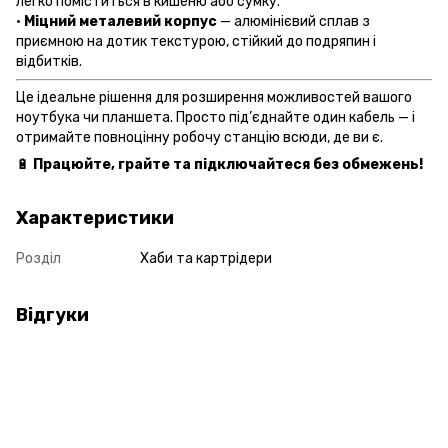
легко поміститься в кишеню або сумку.
•
Міцний металевий корпус
— алюмінієвий сплав з
приємною на дотик текстурою, стійкий до подряпин і
відбитків.
Це ідеальне рішення для розширення можливостей вашого
ноутбука чи планшета. Просто під’єднайте один кабель — і
отримайте повноцінну робочу станцію всюди, де ви є.
🔋
Працюйте, грайте та підключайтеся без обмежень!
Характеристики
Розділ
Хаби та картрідери
Відгуки