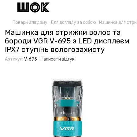
Товари для дому
Для догляду за собою
Машинка для стри
Машинка для стрижки волоc та
бороди VGR V-695 з LED дисплеєм
IPX7 ступінь вологозахисту
Артикул:
V-695
Написати відгук