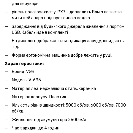
для перукарні;
рівень вологозахисту IPX7 – дозволить Вам з легкістю
мити цей апарат під проточною водою
Заряджання від будь-якого джерела живлення з портом
USB. Кабель йде в комплекті
На дисплеї відображається індикація заряду, швидкість і
т.д.
Форма ергономічна, машинка добре лежить у руці.
Характеристики:
Бренд: VGR
Модель: V-695
Матеріал лез: нержавіюча сталь, кераміка
Матеріал корпусу: Пластик
Кількість рівнів швидкості: 5000 об/хв, 6000 об/хв, 7000
об/хв.
Живлення: від акумулятора 2600 мАг
Час зарядки: до 4 годин