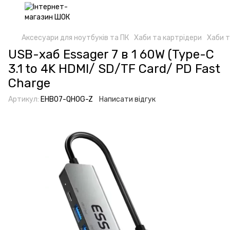
Аксесуари для ноутбуків та ПК
Хаби та картрідери
Хаби 
USB-хаб Essager 7 в 1 60W (Type-C
3.1 to 4K HDMI/ SD/TF Card/ PD Fast
Charge
Артикул:
EHB07-QH0G-Z
Написати відгук