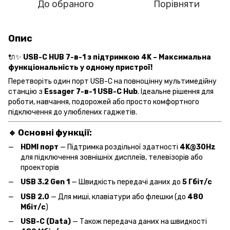
До обраного
Порівняти
Опис
🔌✨
USB-C HUB 7-в-1 з підтримкою 4K – Максимальна
функціональність у одному пристрої!
Перетворіть один порт USB-C на повноцінну мультимедійну
станцію з
Essager 7-в-1 USB-C Hub
. Ідеальне рішення для
роботи, навчання, подорожей або просто комфортного
підключення до улюблених гаджетів.
🔹 Основні функції:
HDMI порт
— Підтримка роздільної здатності
4K@30Hz
для підключення зовнішніх дисплеїв, телевізорів або
проекторів
USB 3.2 Gen 1
— Швидкість передачі даних до
5 Гбіт/с
USB 2.0
— Для миші, клавіатури або флешки (до
480
Мбіт/с
)
USB-C (Data)
— Також передача даних на швидкості