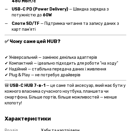
480 Мбіт/с
USB-C PD (Power Delivery)
— Швидка зарядка з
потужністю до
60W
Слоти SD/TF
— Підтримка читання та запису даних з
карт пам’яті
✅ Чому саме цей HUB?
✔ Універсальний — замінює декілька адаптерів
✔ Компактний — ідеально підходить для роботи "на ходу"
✔ Надійний — стабільна передача даних і живлення
✔ Plug & Play — не потребує драйверів
🎒
USB-C HUB 7-в-1
— це саме той аксесуар, який має бути у
кожного власника сучасного ноутбука, планшета чи
смартфона. Більше портів, більше можливостей — менше
клопоту!
Характеристики
Розділ
Хаби та картрідери